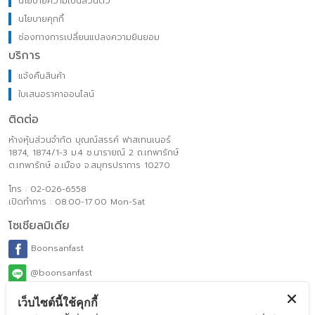
นโยบายความเป็นส่วนตัว
นโยบายคุกกี้
ช่องทางการเปลี่ยนแปลงความยินยอม
บริการ
แจ้งคืนสินค้า
ใบเสนอราคาออนไลน์
ติดต่อ
ห้างหุ้นส่วนจำกัด บุณณ์สรรค์ ฟาสเทนเนอร์
1874, 1874/1-3 ม.4 ซ.นารายณ์ 2 ถ.เทพารักษ์
ต.เทพารักษ์ อ.เมือง จ.สมุทรปราการ 10270
โทร : 02-026-6558
เปิดทำการ : 08.00-17.00 Mon-Sat
โซเชียลมิเดีย
Boonsanfast
@boonsanfast
www.boonsanfasteners.com
เว็บไซต์นี้ใช้คุกกี้