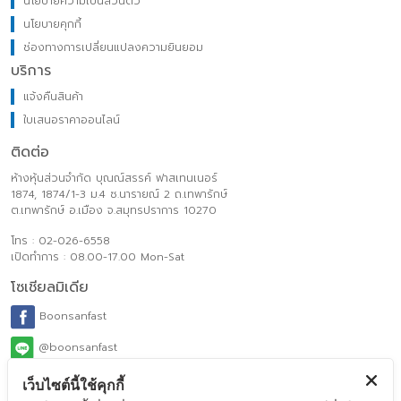
นโยบายความเป็นส่วนตัว
นโยบายคุกกี้
ช่องทางการเปลี่ยนแปลงความยินยอม
บริการ
แจ้งคืนสินค้า
ใบเสนอราคาออนไลน์
ติดต่อ
ห้างหุ้นส่วนจำกัด บุณณ์สรรค์ ฟาสเทนเนอร์
1874, 1874/1-3 ม.4 ซ.นารายณ์ 2 ถ.เทพารักษ์
ต.เทพารักษ์ อ.เมือง จ.สมุทรปราการ 10270
โทร : 02-026-6558
เปิดทำการ : 08.00-17.00 Mon-Sat
โซเชียลมิเดีย
Boonsanfast
@boonsanfast
www.boonsanfasteners.com
เว็บไซต์นี้ใช้คุกกี้