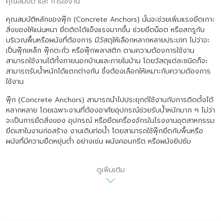
คุณสมบัติ และ การใช้งาน
คุณสมบัติหลักของพุ๊ก (Concrete Anchors) นั้นจะช่วยเพิ่มแรงยึดเกาะ
สิ่งของให้แน่นหนา ยึดติดได้แข็งแรงมากขึ้น ช่วยยึดน็อต หรือสกรูกับ
บริเวณพื้นหรือผนังที่ต้องการ มีวัสดุให้เลือกหลากหลายประเภท ไม่ว่าจะ
เป็นพุ๊กเหล็ก พุ๊กตะกั่ว หรือพุ๊กพลาสติก ตามความต้องการใช้งาน
สามารถใช้งานได้ทั้งภายนอกบ้านและภายในบ้าน โดยวัสดุแต่ละชนิดก็จะ
สามารถรับน้ำหนักได้แตกต่างกัน ซึ่งต้องเลือกให้เหมาะกับความต้องการ
ใช้งาน
พุ๊ก (Concrete Anchors) สามารถนำไปประยุกต์ใช้งานกับการติดตั้งได้
หลากหลาย โดยเฉพาะงานที่ต้องอาศัยอุปกรณ์ช่วยรับน้ำหนักมาก ๆ ไม่ว่า
จะเป็นการยึดสิ่งของ อุปกรณ์ หรือยึดเครื่องจักรในโรงงานอุตสาหกรรม
ยึดเสาในงานก่อสร้าง งานเดินท่อน้ำ โดยสามารถใช้พุ๊กยึดกับพื้นหรือ
ผนังที่มีความยืดหยุ่นต่ำ อย่างเช่น ผนังคอนกรีต หรือผนังยิปซัม
ดูเพิ่มเติม