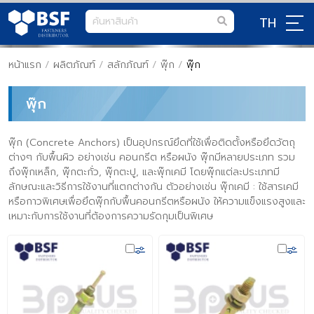
TH
หน้าแรก
/
ผลิตภัณฑ์
/
สลักภัณฑ์
/
พุ๊ก
/
พุ๊ก
พุ๊ก
พุ๊ก (Concrete Anchors) เป็นอุปกรณ์ยึดที่ใช้เพื่อติดตั้งหรือยึดวัตถุ
ต่างๆ กับพื้นผิว อย่างเช่น คอนกรีต หรือผนัง พุ๊กมีหลายประเภท รวม
ถึงพุ๊กเหล็ก, พุ๊กตะกั่ว, พุ๊กตะปู, และพุ๊กเคมี โดยพุ๊กแต่ละประเภทมี
ลักษณะและวิธีการใช้งานที่แตกต่างกัน ตัวอย่างเช่น พุ๊กเคมี : ใช้สารเคมี
หรือกาวพิเศษเพื่อยึดพุ๊กกับพื้นคอนกรีตหรือผนัง ให้ความแข็งแรงสูงและ
เหมาะกับการใช้งานที่ต้องการความรัดกุมเป็นพิเศษ