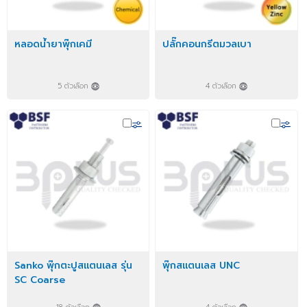
หลอดน้ำยาพุ๊กเคมี
ปลั๊กคอนกรีตมวลเบา
5 ตัวเลือก
4 ตัวเลือก
Sanko พุ๊กตะปูสแตนเลส รุ่น
พุ๊กสแตนเลส UNC
SC Coarse