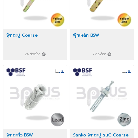
พุ๊กตะปู Coarse
พุ๊กเหล็ก BSW
24 ตัวเลือก
7 ตัวเลือก
พุ๊กตะกั่ว BSW
Sanko พุ๊กตะปู รุ่นC Coarse