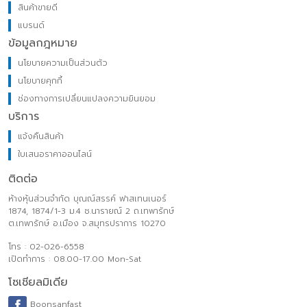
สินค้าขายดี
แบรนด์
ข้อมูลกฎหมาย
นโยบายความเป็นส่วนตัว
นโยบายคุกกี้
ช่องทางการเปลี่ยนแปลงความยินยอม
บริการ
แจ้งคืนสินค้า
ใบเสนอราคาออนไลน์
ติดต่อ
ห้างหุ้นส่วนจำกัด บุณณ์สรรค์ ฟาสเทนเนอร์
1874, 1874/1-3 ม.4 ซ.นารายณ์ 2 ถ.เทพารักษ์
ต.เทพารักษ์ อ.เมือง จ.สมุทรปราการ 10270
โทร : 02-026-6558
เปิดทำการ : 08.00-17.00 Mon-Sat
โซเชียลมิเดีย
Boonsanfast