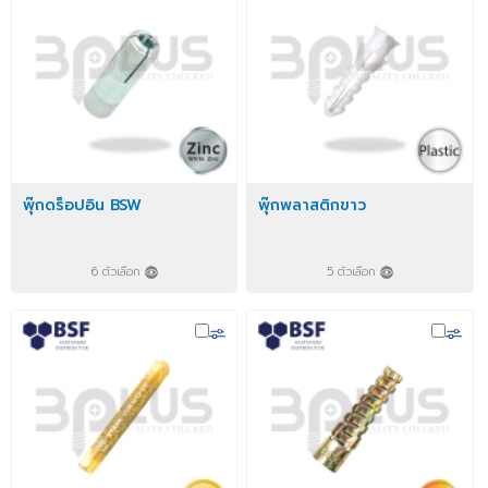
พุ๊กดร็อปอิน BSW
พุ๊กพลาสติกขาว
6 ตัวเลือก
5 ตัวเลือก