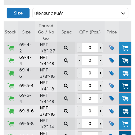
Size
เลือกขนาดสินค้า
Thread
Spec
Stock
Size
Go / No
QTY (Pcs.)
Price
Go
69-4-
NPT
-
+
2
1/8"-27
69-4-
NPT
-
+
4
1/4"-18
69-4-
NPT
-
+
6
3/8"-18
NPT
69-5-4
-
+
1/4"-18
69-6-
NPT
-
+
4
1/4"-18
NPT
69-6-6
-
+
3/8"-18
NPT
69-6-8
-
+
1/2"-14
NPT