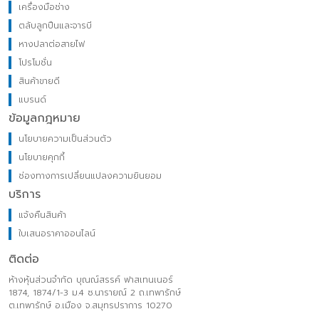
เครื่องมือช่าง
ตลับลูกปืนและจารบี
หางปลาต่อสายไฟ
โปรโมชั่น
สินค้าขายดี
แบรนด์
ข้อมูลกฎหมาย
นโยบายความเป็นส่วนตัว
นโยบายคุกกี้
ช่องทางการเปลี่ยนแปลงความยินยอม
บริการ
แจ้งคืนสินค้า
ใบเสนอราคาออนไลน์
ติดต่อ
ห้างหุ้นส่วนจำกัด บุณณ์สรรค์ ฟาสเทนเนอร์
1874, 1874/1-3 ม.4 ซ.นารายณ์ 2 ถ.เทพารักษ์
ต.เทพารักษ์ อ.เมือง จ.สมุทรปราการ 10270