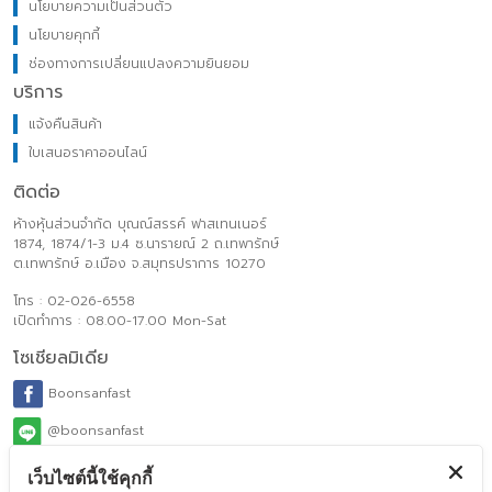
นโยบายความเป็นส่วนตัว
นโยบายคุกกี้
ช่องทางการเปลี่ยนแปลงความยินยอม
บริการ
แจ้งคืนสินค้า
ใบเสนอราคาออนไลน์
ติดต่อ
ห้างหุ้นส่วนจำกัด บุณณ์สรรค์ ฟาสเทนเนอร์
1874, 1874/1-3 ม.4 ซ.นารายณ์ 2 ถ.เทพารักษ์
ต.เทพารักษ์ อ.เมือง จ.สมุทรปราการ 10270
โทร : 02-026-6558
เปิดทำการ : 08.00-17.00 Mon-Sat
โซเชียลมิเดีย
Boonsanfast
@boonsanfast
www.boonsanfasteners.com
เว็บไซต์นี้ใช้คุกกี้