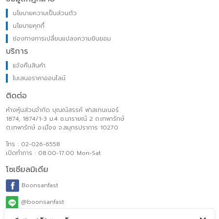
นโยบายความเป็นส่วนตัว
นโยบายคุกกี้
ช่องทางการเปลี่ยนแปลงความยินยอม
บริการ
แจ้งคืนสินค้า
ใบเสนอราคาออนไลน์
ติดต่อ
ห้างหุ้นส่วนจำกัด บุณณ์สรรค์ ฟาสเทนเนอร์
1874, 1874/1-3 ม.4 ซ.นารายณ์ 2 ถ.เทพารักษ์
ต.เทพารักษ์ อ.เมือง จ.สมุทรปราการ 10270
โทร : 02-026-6558
เปิดทำการ : 08.00-17.00 Mon-Sat
โซเชียลมิเดีย
Boonsanfast
@boonsanfast