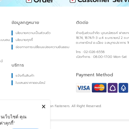
ข้อมูลกฎหมาย
ติดต่อ
นโยบายความเป็นส่วนตัว
ห้างหุ้นส่วนจำกัด บุณณ์สร
1874, 1874/1-3 ม.4 ซ.นาราย
ยวกับระบบลม
นโยบายคุกกี้
ต.เทพารักษ์ อ.เมือง จ.สมุ
ลือง
ช่องทางการเปลี่ยนแปลงความยินยอม
โทร : 02-026-6558
ง
เปิดทำการ : 08.00-17.00 
ละจารบี
บริการ
ายไฟ
Payment Method
แจ้งคืนสินค้า
ใบเสนอราคาออนไลน์