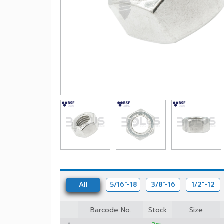
All
5/16"-18
3/8"-16
1/2"-1