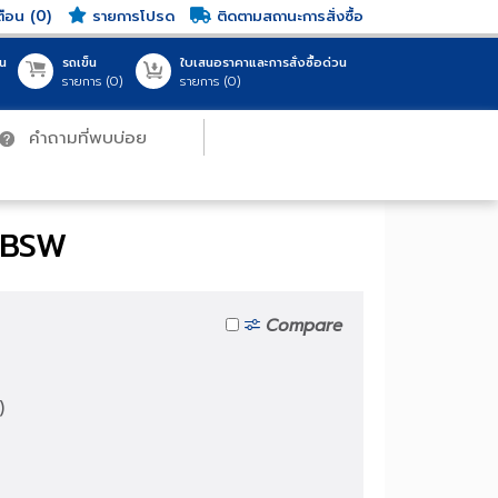
แจ้งเตือน (0)
รายการโปรด
ติดตามสถานะการสั่งซื้อ
ญชีของฉัน
รถเข็น
ใบเสนอราคาและการสั่งซื้อด่วน
ชื่อเข้าใช้
รายการ (
0
)
รายการ (
0
)
คำถามที่พบบ่อย
สินค้าทั้งหมด (0 รายการ)
สินค้าทั้งหมด (0 รายการ)
0.00 THB
0.00 THB
My Cart
My Cart
เลส BSW
สู่ระบบ
Compare
บบด้วย G-mail
-01
ลืมรหัสผ่าน?
A2-70)
on