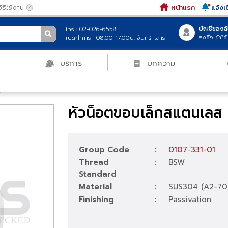
|
วิธีใช้งาน
หน้าแรก
บั
โทร : 02-026-6558
ลง
เปิดทำการ : 08.00-17.00น. จันทร์-เสาร์
ฑ์
บริการ
บทความ
อีเมล์
รหัสผ่าน
บาง, หัวน็อตขอบเล็ก
/
หัวน็อตขอบเล็กสแตนเลส BSW
หัวน็อตขอบเล็กสแตน
ให้ฉันอยู่ในระบบ
เข้า
เข้าสู่ระ
Group Code
:
0107-331
Thread
:
BSW
สมัครสมาชิก
Standard
Material
:
SUS304 (
Finishing
:
Passivati