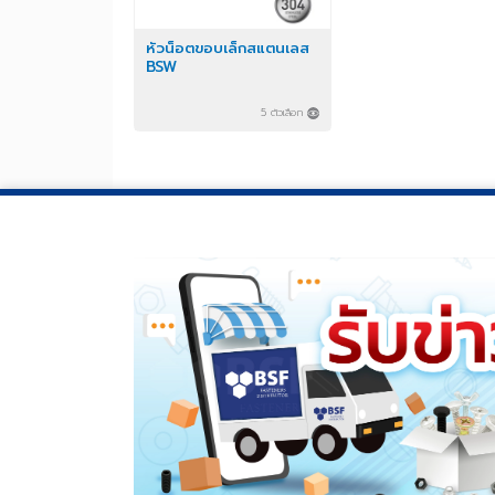
หัวน็อตขอบเล็กสแตนเลส
BSW
5 ตัวเลือก