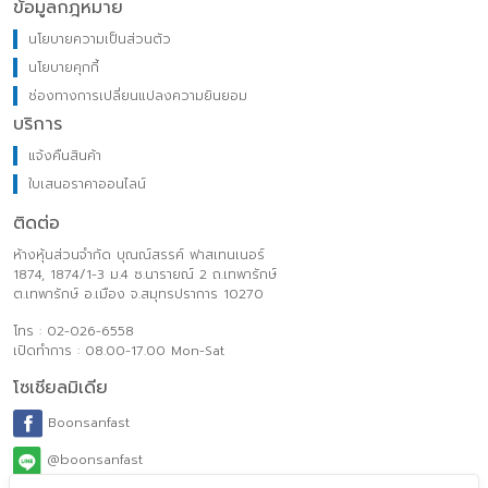
ข้อมูลกฎหมาย
นโยบายความเป็นส่วนตัว
นโยบายคุกกี้
ช่องทางการเปลี่ยนแปลงความยินยอม
บริการ
แจ้งคืนสินค้า
ใบเสนอราคาออนไลน์
ติดต่อ
ห้างหุ้นส่วนจำกัด บุณณ์สรรค์ ฟาสเทนเนอร์
1874, 1874/1-3 ม.4 ซ.นารายณ์ 2 ถ.เทพารักษ์
ต.เทพารักษ์ อ.เมือง จ.สมุทรปราการ 10270
โทร : 02-026-6558
เปิดทำการ : 08.00-17.00 Mon-Sat
โซเชียลมิเดีย
Boonsanfast
@boonsanfast