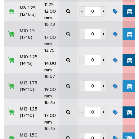
11.75 -
M8-1.25
12.00
-
+
(12*6.5)
mm.
16.73
M10-1.5
-
-
+
(17*8)
17.00
mm.
13.75
M10-1.25
-
-
+
(14*8)
14.00
mm.
18.67
M12-1.75
-
-
+
(19*10)
19.00
mm.
16.75
M12-1.25
-
-
+
(17*10)
17.00
mm.
16.75
M12-1.50
-
-
+