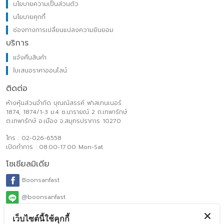
นโยบายความเป็นส่วนตัว
นโยบายคุกกี้
ช่องทางการเปลี่ยนแปลงความยินยอม
บริการ
แจ้งคืนสินค้า
ใบเสนอราคาออนไลน์
ติดต่อ
ห้างหุ้นส่วนจำกัด บุณณ์สรรค์ ฟาสเทนเนอร์
1874, 1874/1-3 ม.4 ซ.นารายณ์ 2 ถ.เทพารักษ์
ต.เทพารักษ์ อ.เมือง จ.สมุทรปราการ 10270
โทร : 02-026-6558
เปิดทำการ : 08.00-17.00 Mon-Sat
โซเชียลมิเดีย
Boonsanfast
@boonsanfast
www.boonsanfasteners.com
เว็บไซต์นี้ใช้คุกกี้