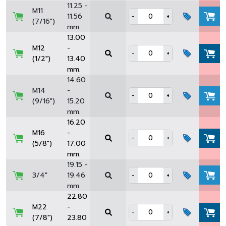
11.25 -
M11
11.56
-
+
(7/16")
mm.
13.00
M12
-
-
+
(1/2")
13.40
mm.
14.60
M14
-
-
+
(9/16")
15.20
mm.
16.20
M16
-
-
+
(5/8")
17.00
mm.
19.15 -
3/4"
19.46
-
+
mm.
22.80
M22
-
-
+
(7/8")
23.80