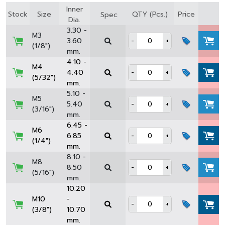
Inner
Stock
Size
QTY (Pcs.)
Price
Spec
Dia.
3.30 -
M3
3.60
-
+
(1/8")
mm.
4.10 -
M4
4.40
-
+
(5/32")
mm.
5.10 -
M5
5.40
-
+
(3/16")
mm.
6.45 -
M6
6.85
-
+
(1/4")
mm.
8.10 -
M8
8.50
-
+
(5/16")
mm.
10.20
M10
-
-
+
(3/8")
10.70
mm.