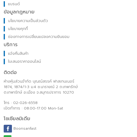
แบรนด์
ข้อมูลกฎหมาย
นโยบายความเป็นส่วนตัว
นโยบายคุกกี้
ช่องทางการเปลี่ยนแปลงความยินยอม
บริการ
แจ้งคืนสินค้า
ใบเสนอราคาออนไลน์
ติดต่อ
ห้างหุ้นส่วนจำกัด บุณณ์สรรค์ ฟาสเทนเนอร์
1874, 1874/1-3 ม.4 ซ.นารายณ์ 2 ถ.เทพารักษ์
ต.เทพารักษ์ อ.เมือง จ.สมุทรปราการ 10270
โทร : 02-026-6558
เปิดทำการ : 08.00-17.00 Mon-Sat
โซเชียลมิเดีย
Boonsanfast