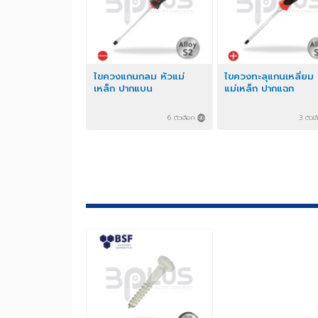
ไขควงแกนกลม หัวแม่
ไขควงทะลุแกนเหลี่
เหล็ก ปากแบน
แม่เหล็ก ปากแฉก
6 ตัวเลือก
3