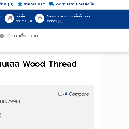
แจ้งเตือน (0)
รายการโปรด
ติดตามสถานะการสั่งซื้อ
ญชีของฉัน
รถเข็น
ใบเสนอราคาและการสั่งซื้อด่วน
ชื่อเข้าใช้
รายการ (
0
)
รายการ (
0
)
คำถามที่พบบ่อย
สินค้าทั้งหมด (0 รายการ)
สินค้าทั้งหมด (0 รายการ)
0.00 THB
0.00 THB
My Cart
My Cart
ead (DIN7998)
่ยมสแตนเลส Wood Thread
สู่ระบบ
บบด้วย G-mail
Compare
-01
ลืมรหัสผ่าน?
ead (DIN7998)
A2-70)
on