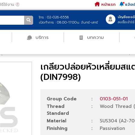
|
วิธีใช้งาน
หน้าแรก
บั
โทร : 02-026-6558
ลง
เปิดทำการ : 08.00-17.00น. จันทร์-เสาร์
ฑ์
บริการ
บทความ
อีเมล์
รหัสผ่าน
/
สกรูเกลียวปล่อยหัวเหลี่ยม
/
เกลียวปล่อยหัวเหลี่ยมสแตนเลส Wood Thr
เกลียวปล่อยหัวเหลี
ให้ฉันอยู่ในระบบ
(DIN7998)
เข้า
เข้าสู่ระ
Group Code
:
0103-051
สมัครสมาชิก
Thread
:
Wood Thr
Standard
Material
:
SUS304 (
Finishing
:
Passivati