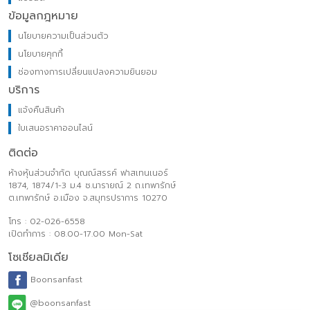
ข้อมูลกฎหมาย
นโยบายความเป็นส่วนตัว
นโยบายคุกกี้
ช่องทางการเปลี่ยนแปลงความยินยอม
บริการ
แจ้งคืนสินค้า
ใบเสนอราคาออนไลน์
ติดต่อ
ห้างหุ้นส่วนจำกัด บุณณ์สรรค์ ฟาสเทนเนอร์
1874, 1874/1-3 ม.4 ซ.นารายณ์ 2 ถ.เทพารักษ์
ต.เทพารักษ์ อ.เมือง จ.สมุทรปราการ 10270
โทร : 02-026-6558
เปิดทำการ : 08.00-17.00 Mon-Sat
โซเชียลมิเดีย
Boonsanfast
@boonsanfast