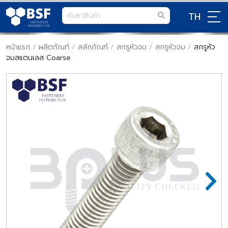
TH
หน้าแรก
/
ผลิตภัณฑ์
/
สลักภัณฑ์
/
สกรูหัวจม
/
สกรูหัวจม
/
สกรูหัว
จมสแตนเลส Coarse