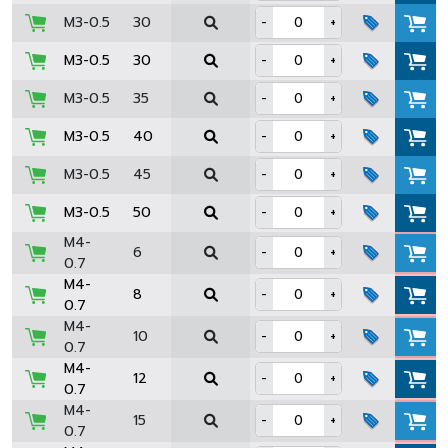
M3-0.5
30
-
+
M3-0.5
30
-
+
M3-0.5
35
-
+
M3-0.5
40
-
+
M3-0.5
45
-
+
M3-0.5
50
-
+
M4-
6
-
+
0.7
M4-
8
-
+
0.7
M4-
10
-
+
0.7
M4-
12
-
+
0.7
M4-
15
-
+
0.7