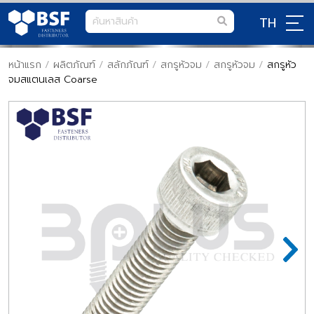
TH
หน้าแรก
/
ผลิตภัณฑ์
/
สลักภัณฑ์
/
สกรูหัวจม
/
สกรูหัวจม
/
สกรูหัว
จมสแตนเลส Coarse