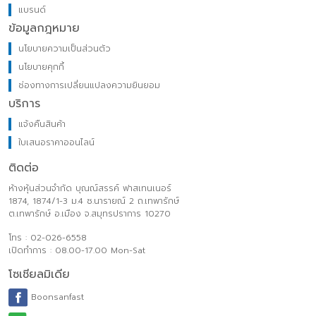
แบรนด์
ข้อมูลกฎหมาย
นโยบายความเป็นส่วนตัว
นโยบายคุกกี้
ช่องทางการเปลี่ยนแปลงความยินยอม
บริการ
แจ้งคืนสินค้า
ใบเสนอราคาออนไลน์
ติดต่อ
ห้างหุ้นส่วนจำกัด บุณณ์สรรค์ ฟาสเทนเนอร์
1874, 1874/1-3 ม.4 ซ.นารายณ์ 2 ถ.เทพารักษ์
ต.เทพารักษ์ อ.เมือง จ.สมุทรปราการ 10270
โทร : 02-026-6558
เปิดทำการ : 08.00-17.00 Mon-Sat
โซเชียลมิเดีย
Boonsanfast