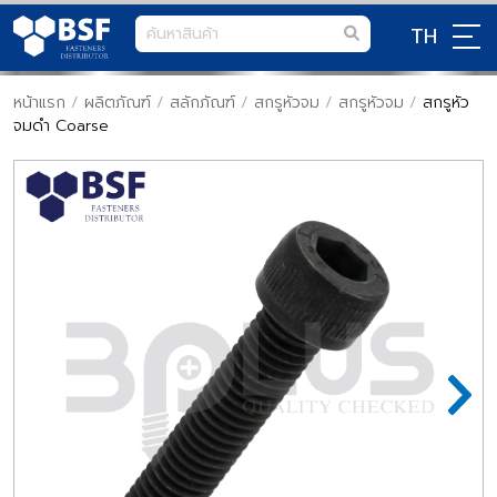
TH
หน้าแรก
/
ผลิตภัณฑ์
/
สลักภัณฑ์
/
สกรูหัวจม
/
สกรูหัวจม
/
สกรูหัว
จมดำ Coarse