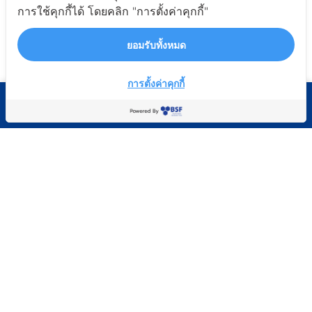
แบรนด์
การใช้คุกกี้ได้ โดยคลิก "การตั้งค่าคุกกี้"
ข้อมูลกฎหมาย
ยอมรับทั้งหมด
นโยบายความเป็นส่วนตัว
เปรียบเทียบ 1/4
นโยบายคุกกี้
การตั้งค่าคุกกี้
ช่องทางการเปลี่ยนแปลงความยินยอม
บริการ
หน้าแรก
หมวดสินค้า
รถเข็น
ติดต่อเรา
บัญชีของฉัน
แจ้งคืนสินค้า
ใบเสนอราคาออนไลน์
ติดต่อ
ห้างหุ้นส่วนจำกัด บุณณ์สรรค์ ฟาสเทนเนอร์
1874, 1874/1-3 ม.4 ซ.นารายณ์ 2 ถ.เทพารักษ์
ต.เทพารักษ์ อ.เมือง จ.สมุทรปราการ 10270
โทร : 02-026-6558
เปิดทำการ : 08.00-17.00 Mon-Sat
โซเชียลมิเดีย
Boonsanfast