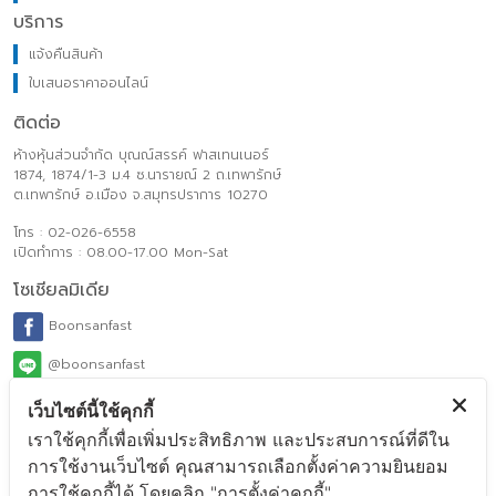
บริการ
แจ้งคืนสินค้า
ใบเสนอราคาออนไลน์
ติดต่อ
ห้างหุ้นส่วนจำกัด บุณณ์สรรค์ ฟาสเทนเนอร์
1874, 1874/1-3 ม.4 ซ.นารายณ์ 2 ถ.เทพารักษ์
ต.เทพารักษ์ อ.เมือง จ.สมุทรปราการ 10270
โทร : 02-026-6558
เปิดทำการ : 08.00-17.00 Mon-Sat
โซเชียลมิเดีย
Boonsanfast
@boonsanfast
www.boonsanfasteners.com
เว็บไซต์นี้ใช้คุกกี้
เราใช้คุกกี้เพื่อเพิ่มประสิทธิภาพ และประสบการณ์ที่ดีใน
ecom_order@boonsanfasteners.com
การใช้งานเว็บไซต์ คุณสามารถเลือกตั้งค่าความยินยอม
Payment Method
การใช้คุกกี้ได้ โดยคลิก "การตั้งค่าคุกกี้"