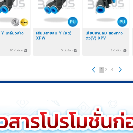
ทาง Y เกลียวล่าง
เสียบสายลม Y (ลด)
เสียบสายลม สองท
X
XPW
ตัว(V) XPV
20 ตัวเลือก
5 ตัวเลือก
7 ตัวเล
1
2
3