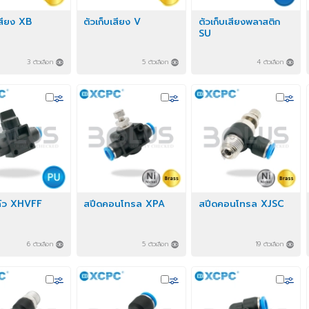
เก็บเสียง XB
ตัวเก็บเสียง V
ตัวเก็บเสียงพลาสติ
SU
3 ตัวเลือก
5 ตัวเลือก
4 ตัวเล
วาล์ว XHVFF
สปีดคอนโทรล XPA
สปีดคอนโทรล XJ
6 ตัวเลือก
5 ตัวเลือก
19 ตัวเล