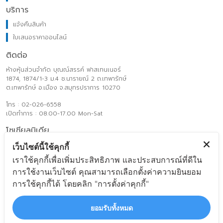
บริการ
แจ้งคืนสินค้า
ใบเสนอราคาออนไลน์
ติดต่อ
ห้างหุ้นส่วนจำกัด บุณณ์สรรค์ ฟาสเทนเนอร์
1874, 1874/1-3 ม.4 ซ.นารายณ์ 2 ถ.เทพารักษ์
ต.เทพารักษ์ อ.เมือง จ.สมุทรปราการ 10270
โทร : 02-026-6558
เปิดทำการ : 08.00-17.00 Mon-Sat
โซเชียลมิเดีย
เว็บไซต์นี้ใช้คุกกี้
Boonsanfast
เราใช้คุกกี้เพื่อเพิ่มประสิทธิภาพ และประสบการณ์ที่ดีใน
@boonsanfast
การใช้งานเว็บไซต์ คุณสามารถเลือกตั้งค่าความยินยอม
www.boonsanfasteners.com
การใช้คุกกี้ได้ โดยคลิก "การตั้งค่าคุกกี้"
ecom_order@boonsanfasteners.com
ยอมรับทั้งหมด
Payment Method
เปรียบเทียบ 1/4