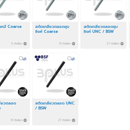
ดพุ๊กเคมี Coarse
สตัดเกลียวตลอดชุบ
สตัดเกลียวตลอดชุ
ซิงค์ Coarse
ซิงค์ UNC / BSW
5 ตัวเลือก
31 ตัวเลือก
27 ตัวเล
ดเกลียวตลอด
สตัดเกลียวตลอด UNC
arse
/ BSW