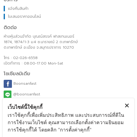
แจ้งคืนสินค้า
ใบเสนอราคาออนไลน์
ติดต่อ
ห้างหุ้นส่วนจำกัด บุณณ์สรรค์ ฟาสเทนเนอร์
1874, 1874/1-3 ม.4 ซ.นารายณ์ 2 ถ.เทพารักษ์
ต.เทพารักษ์ อ.เมือง จ.สมุทรปราการ 10270
โทร : 02-026-6558
เปิดทำการ : 08.00-17.00 Mon-Sat
โซเชียลมิเดีย
Boonsanfast
@boonsanfast
www.boonsanfasteners.com
เว็บไซต์นี้ใช้คุกกี้
เราใช้คุกกี้เพื่อเพิ่มประสิทธิภาพ และประสบการณ์ที่ดีใน
ecom_order@boonsanfasteners.com
การใช้งานเว็บไซต์ คุณสามารถเลือกตั้งค่าความยินยอม
Payment Method
การใช้คุกกี้ได้ โดยคลิก "การตั้งค่าคุกกี้"