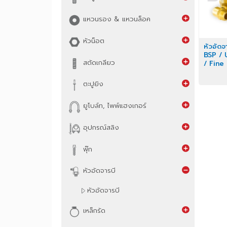
สกรูมิล
แหวนรอง & แหวนล็อค
หัวน็อต
หัว
BSP
สตัดเกลียว
/ F
ตะปูยิง
ยูโบล์ท, ไพพ์แฮงเกอร์
อุปกรณ์สลิง
พุ๊ก
หัวอัดจารบี
หัวอัดจารบี