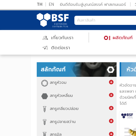
TH
|
EN
ยินดีต้อนรับสู่บุณณ์สรรค์ ฟาสเทนเนอร์
เกี่ยวกับเรา
ผลิตภัณ
ติดต่อเรา
หน้าแรก
/
ผลิตภัณฑ์
/
สลักภัณฑ์
/
หัวอัดจารบี
/
ห
สลักภัณฑ์
สกรูหัวจม
หัวอั
และเพ
สกรูหัวเหลี่ยม
ด้วยน
ได้ดี
สกรูเกลียวปล่อย
สกรูปลายสว่าน