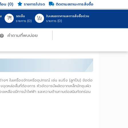
แจ้งเตือน (0)
รายการโปรด
ติดตามสถานะการสั่งซื้อ
ญชีของฉัน
รถเข็น
ใบเสนอราคาและการสั่งซื้อด่วน
ชื่อเข้าใช้
รายการ (
0
)
รายการ (
0
)
คำถามที่พบบ่อย
สินค้าทั้งหมด (0 รายการ)
สินค้าทั้งหมด (0 รายการ)
0.00 THB
0.00 THB
My Cart
My Cart
สู่ระบบ
หรือจุดต่างๆ ในเครื่องจักรหรืออุปกรณ์ เช่น แบริ่ง (ลูกปืน) ข้อต่อ
บบด้วย G-mail
เภทของจุดหล่อลื่นที่ต้องการ หัวอัดจารบีผลิตจากเหล็กมักชุบผิว
ี่ผลิตด้วยทองเหลืองมีการนำไฟฟ้า และความต้านทานต่อสนิมกัดกร่อน
ลืมรหัสผ่าน?