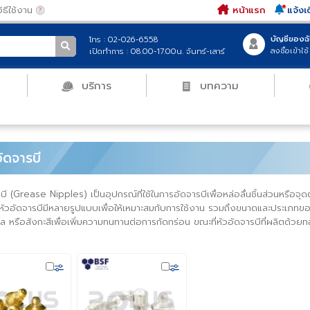
|
วิธีใช้งาน
หน้าแรก
บั
โทร : 02-026-6558
ลง
เปิดทำการ : 08.00-17.00น. จันทร์-เสาร์
ฑ์
บริการ
บทความ
อีเมล์
รหัสผ่าน
ให้ฉันอยู่ในระบบ
ัวอัดจารบี
เข้า
ดจารบี (Grease Nipples) เป็นอุปกรณ์ที่ใช้ในการอัดจารบีเพื่อหล่อลื่นชิ้นส่วน
เข้าสู่ระ
ลา หัวอัดจารบีมีหลายรูปแบบเพื่อให้เหมาะสมกับการใช้งาน รวมถึงขนาดและประ
ิคเกิ้ล หรือสังกะสีเพื่อเพิ่มความทนทานต่อการกัดกร่อน ขณะที่หัวอัดจารบีท
สมัครสมาชิก