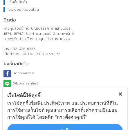
แจ้งคืนสินค้า
ใบเสนอราคาออนไลน์
ติดต่อ
ห้างหุ้นส่วนจำกัด บุณณ์สรรค์ ฟาสเทนเนอร์
1874, 1874/1-3 ม.4 ซ.นารายณ์ 2 ถ.เทพารักษ์
ต.เทพารักษ์ อ.เมือง จ.สมุทรปราการ 10270
โทร : 02-026-6558
เปิดทำการ : 08.00-17.00 Mon-Sat
โซเชียลมิเดีย
Boonsanfast
@boonsanfast
www.boonsanfasteners.com
เว็บไซต์นี้ใช้คุกกี้
เราใช้คุกกี้เพื่อเพิ่มประสิทธิภาพ และประสบการณ์ที่ดีใน
ecom_order@boonsanfasteners.com
การใช้งานเว็บไซต์ คุณสามารถเลือกตั้งค่าความยินยอม
Payment Method
การใช้คุกกี้ได้ โดยคลิก "การตั้งค่าคุกกี้"