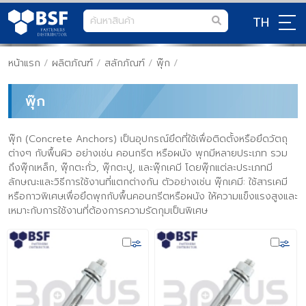
TH
หน้าแรก
/
ผลิตภัณฑ์
/
สลักภัณฑ์
/
พุ๊ก
/
พุ๊ก
พุ๊ก (Concrete Anchors) เป็นอุปกรณ์ยึดที่ใช้เพื่อติดตั้งหรือยึดวัตถุ
ต่างๆ กับพื้นผิว อย่างเช่น คอนกรีต หรือผนัง พุกมีหลายประเภท รวม
ถึงพุ๊กเหล็ก, พุ๊กตะกั่ว, พุ๊กตะปู, และพุ๊กเคมี โดยพุ๊กแต่ละประเภทมี
ลักษณะและวิธีการใช้งานที่แตกต่างกัน ตัวอย่างเช่น พุ๊กเคมี: ใช้สารเคมี
หรือกาวพิเศษเพื่อยึดพุกกับพื้นคอนกรีตหรือผนัง ให้ความแข็งแรงสูงและ
เหมาะกับการใช้งานที่ต้องการความรัดกุมเป็นพิเศษ