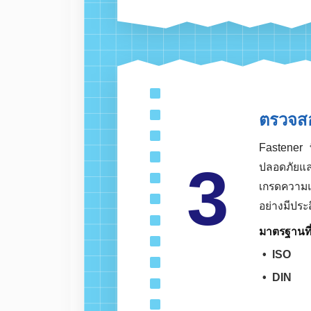
ตัวอย่า
งานท
งานก
งานใ
ตรว
Fasten
ปลอดภั
เกรดคว