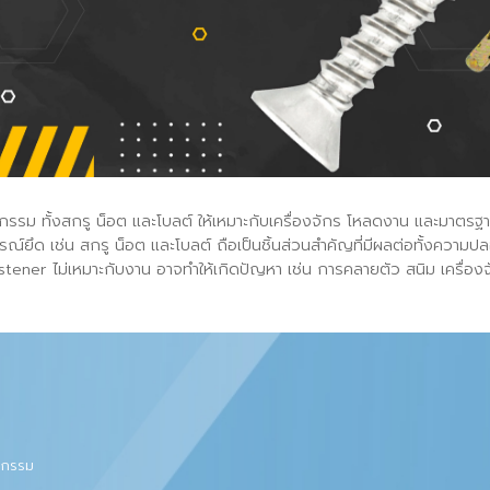
าหกรรม ทั้งสกรู น็อต และโบลต์ ให้เหมาะกับเครื่องจักร โหลดงาน แ
กรณ์ยึด เช่น สกรู น็อต และโบลต์ ถือเป็นชิ้นส่วนสำคัญที่มีผลต่อท
ือก Fastener ไม่เหมาะกับงาน อาจทำให้เกิดปัญหา เช่น การคลายตัว สนิม