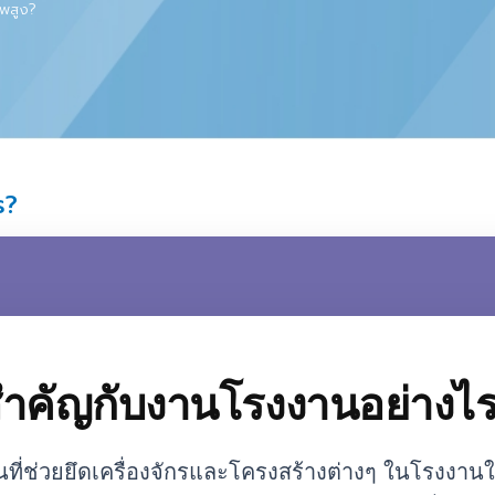
ุตสาหกรรม
ุณภาพสูง?
งไร?