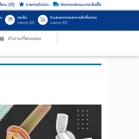
แจ้งเตือน (0)
รายการโปรด
ติดตามสถานะการสั่งซื้อ
ญชีของฉัน
รถเข็น
ใบเสนอราคาและการสั่งซื้อด่วน
ชื่อเข้าใช้
รายการ (
0
)
รายการ (
0
)
คำถามที่พบบ่อย
สินค้าทั้งหมด (0 รายการ)
สินค้าทั้งหมด (0 รายการ)
0.00 THB
0.00 THB
My Cart
My Cart
สู่ระบบ
บบด้วย G-mail
ลืมรหัสผ่าน?