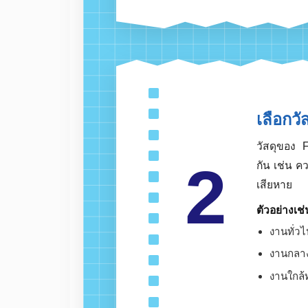
งานเค
งานไ
งานเฟ
งานใ
เลือ
วัสดุข
2
กัน เช่
เสียหาย