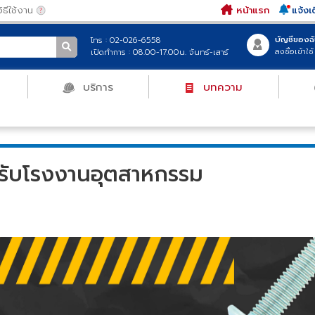
|
วิธีใช้งาน
หน้าแรก
บั
โทร : 02-026-6558
ลง
เปิดทำการ : 08.00-17.00น. จันทร์-เสาร์
ฑ์
บริการ
บทความ
อีเมล์
รหัสผ่าน
งานอุตสาหกรรม
ให้ฉันอยู่ในระบบ
สำหรับโรงงานอุตสาหกรรม
เข้า
เข้าสู่ระ
สมัครสมาชิก